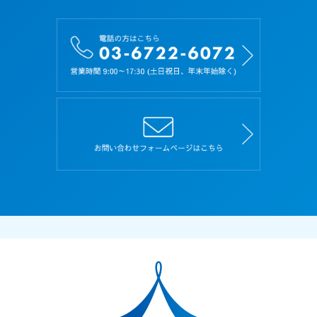
により当該応募者を識別できるもの（当該情報の
みでは識別できないが、他の情報と照合すること
により当該個人を識別できるものを含みます）を
いいます。
第３条（規約の遵守）
１．応募者は、本規約を理解し、その内容にすべ
て同意した上で、本サイトを利用するものとし、
また、本規約を遵守しなければなりません。
２．応募者が本サイトを利用したときは、本規約
の内容にすべて同意し、また遵守することに同意
したものとみなします。
３．本規約に規定していない本サイトの利用条件
は、当社がその都度定めます。当社が別途定める
利用条件、規約、遵守事項なども本規約と同一の
効力があるものとし、本規約と同様に扱うものと
します。