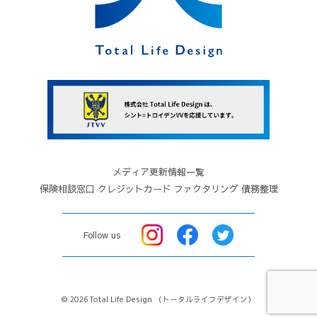
４．本サイト上に本規約と異なる定めがある場
合、または本規約に記載されていない定めがある
場合は、その定めが優先して適用されます。
５．当社は、変更が応募者の一般の利益に適合す
るとき、またはその他合理的なものであるときに
は、本規約を変更できるものとします。この場
合、当社は変更前に、あらかじめ変更日を定めた
うえで、変更後の規約を本サイト上にて告知しま
メディア更新情報一覧
す。
保険相談窓口
クレジットカード
ファクタリング
債務整理
第４条（本サイトの利用条件）
１．本サイトの利用は無料です。但し、本サイト
Follow us
利用に必要な回線料金等については応募者が負担
するものとします。
２．応募者は、本サイトの利用にあたって、当社
© 2026 Total Life Design
（トータルライフデザイン）
の指定する個人情報その他の情報を当社に提供す