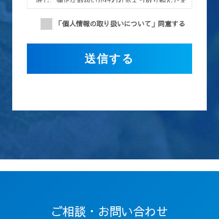
底し、適正な取扱いが行われるよう取り組んでま
いります。また、個人情報の取扱いに関する苦
「個人情報の取り扱いについて」同意する
情・相談に迅速に対応し、当社の個人情報の取扱
い及び安全管理に係る適切な措置については、適
宜見直し、改善いたします。
第１条（目的）
この利用規約（以下「本規約」といいます）は、
株式会社Total Life Design(以下「当社」といい
ます)が提供する、当社の従業員採用に関するホ
ームページ（以下「本サイト」といいます） を応
募者が利用するに際して遵守していただく事項及
び利用方法、利用条件等を定めたものです。
第２条（定義）
本規約における用語の定義は以下の通りです。
「個人情報」とは、応募者に関する情報であっ
て、当該情報を構成する氏名、住所、電話番号、
ご相談・お問い合わせ
メールアドレス、生年月日、及びその他の記述等