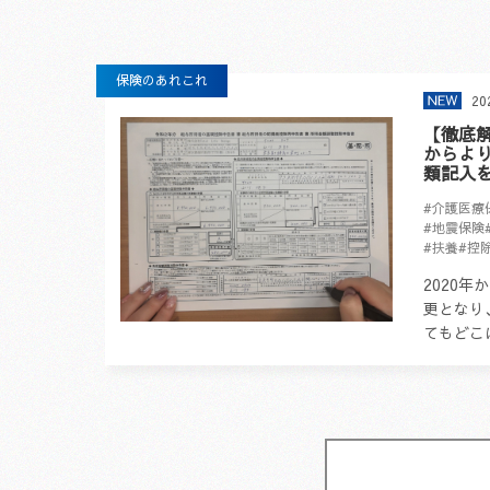
保険のあれこれ
20
【徹底解
からよ
類記入
#介護医療
#地震保険
#扶養
#控
2020
更となり
てもどこ
づらい、
ようです
纏め...