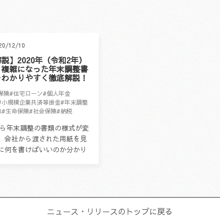
20/12/10
説】2020年（令和2年）
り複雑になった年末調整書
をわかりやすく徹底解説！
保険
#住宅ローン
#個人年金
#小規模企業共済等掛金
#年末調整
除
#生命保険
#社会保険
#納税
年から年末調整の書類の様式が変
、会社から渡された用紙を見
に何を書けばいいのか分かり
という方が多くいらっしゃる
。 そこで、提出書類を簡単に
ニュース・リリース
のトップに戻る