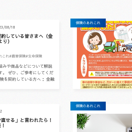
保険のあれこれ
23/08/18
契約している皆さまへ（金
より）
れこれ
#損害保険
#生命保険
組みや商品などについて解説
す。 ぜひ、ご参考にしてくだ
保険を契約している方へ： 金融
o.jp)
保険のあれこれ
12
で直せる」と言われたら！
談！