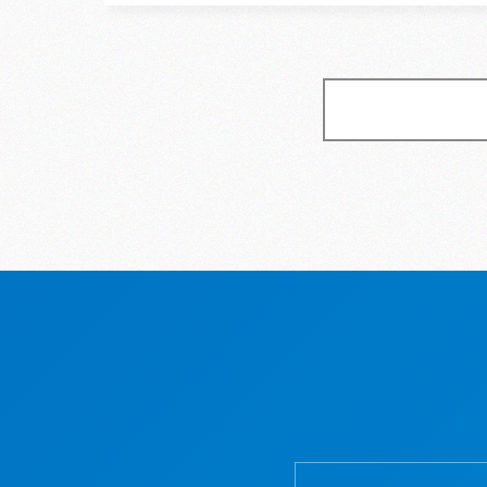
は？ 損
って...