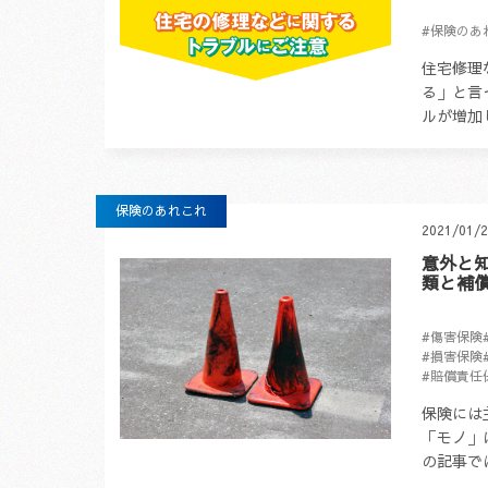
#保険のあ
住宅修理
る」と言
ルが増加
について
する前に
保険協会..
保険のあれこれ
2021/01/
意外と
類と補
#傷害保険
#損害保険
#賠償責任
保険には
「モノ」
の記事で
険」につ