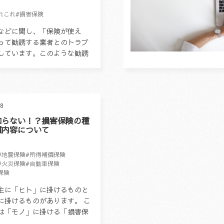
れこれ
#損害保険
などに関し、「保険が使え
って勧誘する業者とのトラブ
しています。このような勧誘
は、住宅の修理を業者と契約
ご相談ください。 ※日本損害
.
28
知らない！？損害保険の種
償内容について
#地震保険
#所得補償保険
#火災保険
#自動車保険
保険
主に「ヒト」に掛けるものと
に掛けるものがあります。 こ
は「モノ」に掛ける「損害保
いて解説します。 損害保険と