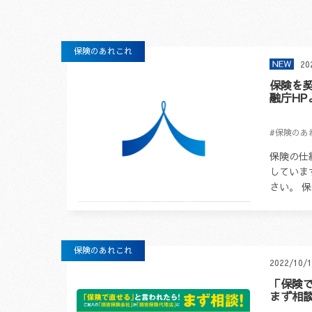
保険のあれこれ
20
保険を
融庁HP
#保険のあ
保険の仕
していま
さい。 
庁 (fsa.g
保険のあれこれ
2022/10/
「保険
まず相