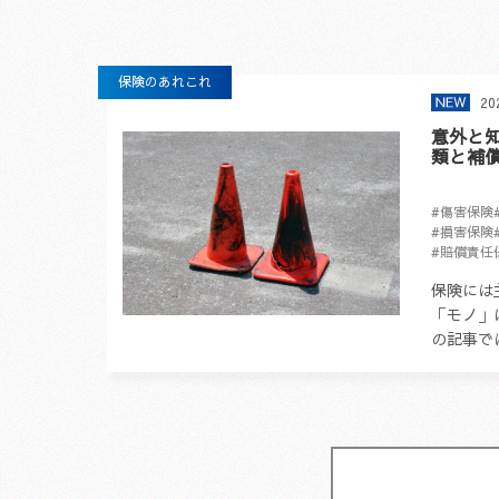
保険のあれこれ
20
意外と
類と補
#傷害保険
#損害保険
#賠償責任
保険には
「モノ」
の記事で
険」につ
は？ 損
って...