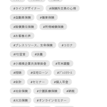
#ライフデザイナー
#保険外交員の心得
#自動車保険
#傷害保険
#賠償責任保険
#所得補償保険
#お客様の声
#プレスリリース、生命保険
#コロナ
#FD宣言
#扶養
#小規模企業共済等掛金
#年末調整
#控除
#住宅ローン
#ﾌﾟﾚｽﾘﾘｰｽ
#会計
#セミナー
#個人年金
#社会保険
#介護医療保険
#納税
#火災保険
#オンラインセミナー