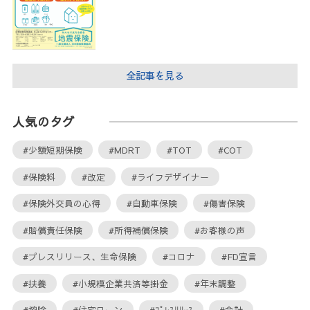
全記事を見る
人気のタグ
#少額短期保険
#MDRT
#TOT
#COT
#保険料
#改定
#ライフデザイナー
#保険外交員の心得
#自動車保険
#傷害保険
#賠償責任保険
#所得補償保険
#お客様の声
#プレスリリース、生命保険
#コロナ
#FD宣言
#扶養
#小規模企業共済等掛金
#年末調整
#控除
#住宅ローン
#ﾌﾟﾚｽﾘﾘｰｽ
#会計