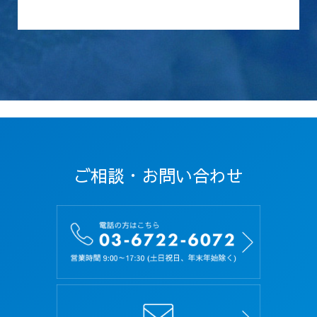
株式会社Total Life Design(以下「当社」といい
ます)が提供する、当社の従業員採用に関するホ
ームページ（以下「本サイト」といいます） を応
募者が利用するに際して遵守していただく事項及
び利用方法、利用条件等を定めたものです。
第２条（定義）
本規約における用語の定義は以下の通りです。
「個人情報」とは、応募者に関する情報であっ
て、当該情報を構成する氏名、住所、電話番号、
ご相談・お問い合わせ
メールアドレス、生年月日、及びその他の記述等
により当該応募者を識別できるもの（当該情報の
みでは識別できないが、他の情報と照合すること
により当該個人を識別できるものを含みます）を
いいます。
第３条（規約の遵守）
１．応募者は、本規約を理解し、その内容にすべ