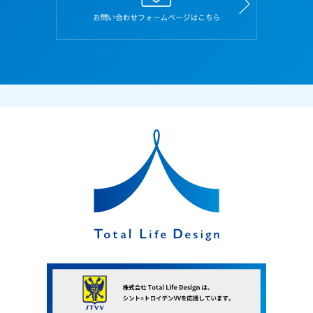
て同意した上で、本サイトを利用するものとし、
また、本規約を遵守しなければなりません。
２．応募者が本サイトを利用したときは、本規約
の内容にすべて同意し、また遵守することに同意
したものとみなします。
３．本規約に規定していない本サイトの利用条件
は、当社がその都度定めます。当社が別途定める
利用条件、規約、遵守事項なども本規約と同一の
効力があるものとし、本規約と同様に扱うものと
します。
４．本サイト上に本規約と異なる定めがある場
合、または本規約に記載されていない定めがある
場合は、その定めが優先して適用されます。
５．当社は、変更が応募者の一般の利益に適合す
るとき、またはその他合理的なものであるときに
は、本規約を変更できるものとします。この場