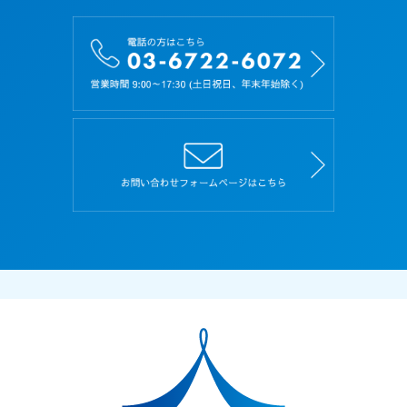
により当該応募者を識別できるもの（当該情報の
みでは識別できないが、他の情報と照合すること
により当該個人を識別できるものを含みます）を
いいます。
第３条（規約の遵守）
１．応募者は、本規約を理解し、その内容にすべ
て同意した上で、本サイトを利用するものとし、
また、本規約を遵守しなければなりません。
２．応募者が本サイトを利用したときは、本規約
の内容にすべて同意し、また遵守することに同意
したものとみなします。
３．本規約に規定していない本サイトの利用条件
は、当社がその都度定めます。当社が別途定める
利用条件、規約、遵守事項なども本規約と同一の
効力があるものとし、本規約と同様に扱うものと
します。