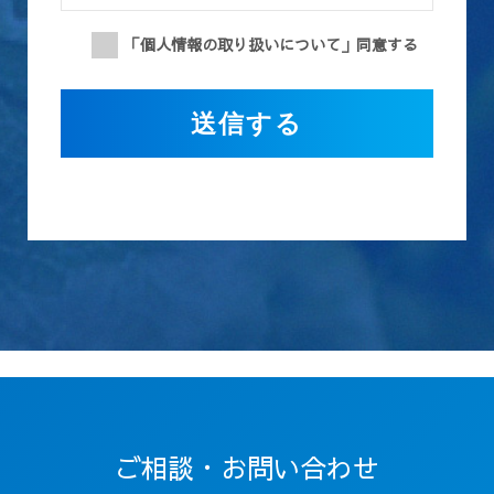
いります。また、個人情報の取扱いに関する苦
「個人情報の取り扱いについて」同意する
情・相談に迅速に対応し、当社の個人情報の取扱
い及び安全管理に係る適切な措置については、適
宜見直し、改善いたします。
第１条（目的）
この利用規約（以下「本規約」といいます）は、
株式会社Total Life Design(以下「当社」といい
ます)が提供する、当社の従業員採用に関するホ
ームページ（以下「本サイト」といいます） を応
募者が利用するに際して遵守していただく事項及
び利用方法、利用条件等を定めたものです。
第２条（定義）
本規約における用語の定義は以下の通りです。
「個人情報」とは、応募者に関する情報であっ
て、当該情報を構成する氏名、住所、電話番号、
ご相談・お問い合わせ
メールアドレス、生年月日、及びその他の記述等