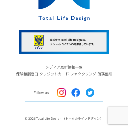
４．本サイト上に本規約と異なる定めがある場
合、または本規約に記載されていない定めがある
場合は、その定めが優先して適用されます。
５．当社は、変更が応募者の一般の利益に適合す
るとき、またはその他合理的なものであるときに
は、本規約を変更できるものとします。この場
合、当社は変更前に、あらかじめ変更日を定めた
うえで、変更後の規約を本サイト上にて告知しま
メディア更新情報一覧
す。
保険相談窓口
クレジットカード
ファクタリング
債務整理
第４条（本サイトの利用条件）
１．本サイトの利用は無料です。但し、本サイト
Follow us
利用に必要な回線料金等については応募者が負担
するものとします。
２．応募者は、本サイトの利用にあたって、当社
© 2026 Total Life Design
（トータルライフデザイン）
の指定する個人情報その他の情報を当社に提供す
る必要があります。