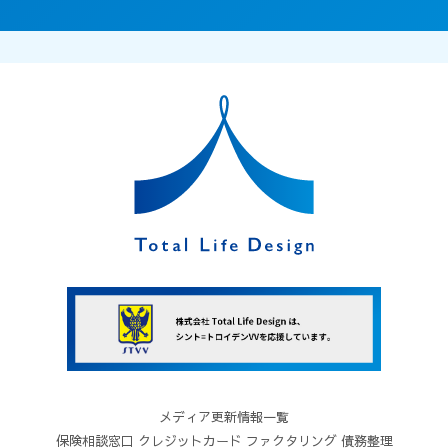
の内容にすべて同意し、また遵守することに同意
したものとみなします。
３．本規約に規定していない本サイトの利用条件
は、当社がその都度定めます。当社が別途定める
利用条件、規約、遵守事項なども本規約と同一の
効力があるものとし、本規約と同様に扱うものと
します。
４．本サイト上に本規約と異なる定めがある場
合、または本規約に記載されていない定めがある
場合は、その定めが優先して適用されます。
５．当社は、変更が応募者の一般の利益に適合す
るとき、またはその他合理的なものであるときに
は、本規約を変更できるものとします。この場
合、当社は変更前に、あらかじめ変更日を定めた
うえで、変更後の規約を本サイト上にて告知しま
メディア更新情報一覧
す。
保険相談窓口
クレジットカード
ファクタリング
債務整理