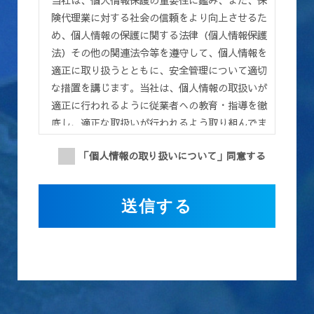
険代理業に対する社会の信頼をより向上させるた
め、個人情報の保護に関する法律（個人情報保護
法）その他の関連法令等を遵守して、個人情報を
適正に取り扱うとともに、安全管理について適切
な措置を講じます。当社は、個人情報の取扱いが
適正に行われるように従業者への教育・指導を徹
底し、適正な取扱いが行われるよう取り組んでま
いります。また、個人情報の取扱いに関する苦
「個人情報の取り扱いについて」同意する
情・相談に迅速に対応し、当社の個人情報の取扱
い及び安全管理に係る適切な措置については、適
宜見直し、改善いたします。
第１条（目的）
この利用規約（以下「本規約」といいます）は、
株式会社Total Life Design(以下「当社」といい
ます)が提供する、当社の従業員採用に関するホ
ームページ（以下「本サイト」といいます） を応
募者が利用するに際して遵守していただく事項及