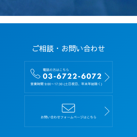
び利用方法、利用条件等を定めたものです。
第２条（定義）
本規約における用語の定義は以下の通りです。
「個人情報」とは、応募者に関する情報であっ
て、当該情報を構成する氏名、住所、電話番号、
ご相談・お問い合わせ
メールアドレス、生年月日、及びその他の記述等
により当該応募者を識別できるもの（当該情報の
みでは識別できないが、他の情報と照合すること
により当該個人を識別できるものを含みます）を
いいます。
第３条（規約の遵守）
１．応募者は、本規約を理解し、その内容にすべ
て同意した上で、本サイトを利用するものとし、
また、本規約を遵守しなければなりません。
２．応募者が本サイトを利用したときは、本規約