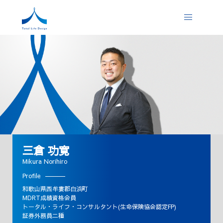
三倉 功寛
Mikura Norihiro
Profile
和歌山県西牟婁郡白浜町
MDRT成績資格会員
トータル・ライフ・コンサルタント(生命保険協会認定FP)
証券外務員二種