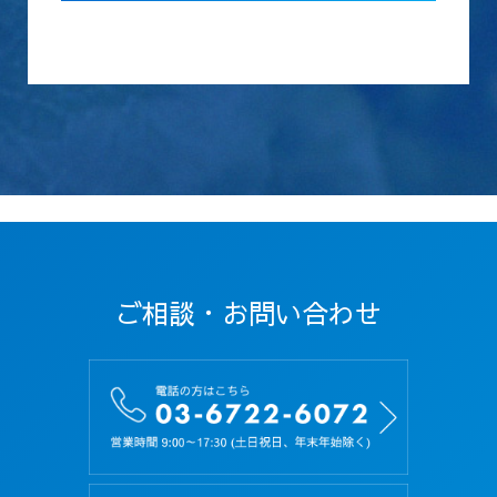
この利用規約（以下「本規約」といいます）は、
株式会社Total Life Design(以下「当社」といい
ます)が提供する、当社の従業員採用に関するホ
ームページ（以下「本サイト」といいます） を応
募者が利用するに際して遵守していただく事項及
び利用方法、利用条件等を定めたものです。
第２条（定義）
本規約における用語の定義は以下の通りです。
「個人情報」とは、応募者に関する情報であっ
て、当該情報を構成する氏名、住所、電話番号、
ご相談・お問い合わせ
メールアドレス、生年月日、及びその他の記述等
により当該応募者を識別できるもの（当該情報の
みでは識別できないが、他の情報と照合すること
により当該個人を識別できるものを含みます）を
いいます。
第３条（規約の遵守）