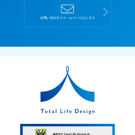
１．応募者は、本規約を理解し、その内容にすべ
て同意した上で、本サイトを利用するものとし、
また、本規約を遵守しなければなりません。
２．応募者が本サイトを利用したときは、本規約
の内容にすべて同意し、また遵守することに同意
したものとみなします。
３．本規約に規定していない本サイトの利用条件
は、当社がその都度定めます。当社が別途定める
利用条件、規約、遵守事項なども本規約と同一の
効力があるものとし、本規約と同様に扱うものと
します。
４．本サイト上に本規約と異なる定めがある場
合、または本規約に記載されていない定めがある
場合は、その定めが優先して適用されます。
５．当社は、変更が応募者の一般の利益に適合す