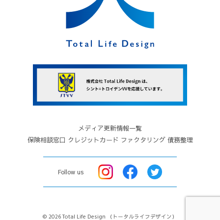
します。
４．本サイト上に本規約と異なる定めがある場
合、または本規約に記載されていない定めがある
場合は、その定めが優先して適用されます。
５．当社は、変更が応募者の一般の利益に適合す
るとき、またはその他合理的なものであるときに
は、本規約を変更できるものとします。この場
合、当社は変更前に、あらかじめ変更日を定めた
うえで、変更後の規約を本サイト上にて告知しま
メディア更新情報一覧
す。
保険相談窓口
クレジットカード
ファクタリング
債務整理
第４条（本サイトの利用条件）
１．本サイトの利用は無料です。但し、本サイト
Follow us
利用に必要な回線料金等については応募者が負担
するものとします。
２．応募者は、本サイトの利用にあたって、当社
© 2026 Total Life Design
（トータルライフデザイン）