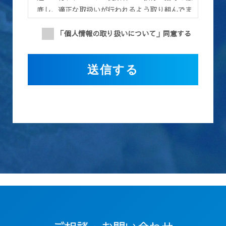
底し、適正な取扱いが行われるよう取り組んでま
いります。また、個人情報の取扱いに関する苦
「個人情報の取り扱いについて」同意する
情・相談に迅速に対応し、当社の個人情報の取扱
い及び安全管理に係る適切な措置については、適
宜見直し、改善いたします。
第１条（目的）
この利用規約（以下「本規約」といいます）は、
株式会社Total Life Design(以下「当社」といい
ます)が提供する、当社の従業員採用に関するホ
ームページ（以下「本サイト」といいます） を応
募者が利用するに際して遵守していただく事項及
び利用方法、利用条件等を定めたものです。
第２条（定義）
本規約における用語の定義は以下の通りです。
「個人情報」とは、応募者に関する情報であっ
て、当該情報を構成する氏名、住所、電話番号、