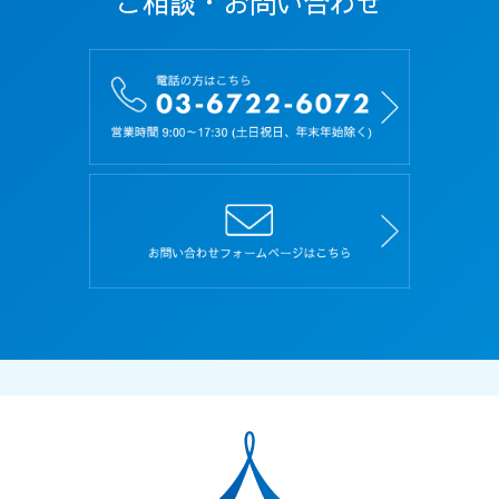
ご相談・お問い合わせ
メールアドレス、生年月日、及びその他の記述等
により当該応募者を識別できるもの（当該情報の
みでは識別できないが、他の情報と照合すること
により当該個人を識別できるものを含みます）を
いいます。
第３条（規約の遵守）
１．応募者は、本規約を理解し、その内容にすべ
て同意した上で、本サイトを利用するものとし、
また、本規約を遵守しなければなりません。
２．応募者が本サイトを利用したときは、本規約
の内容にすべて同意し、また遵守することに同意
したものとみなします。
３．本規約に規定していない本サイトの利用条件
は、当社がその都度定めます。当社が別途定める
利用条件、規約、遵守事項なども本規約と同一の
効力があるものとし、本規約と同様に扱うものと